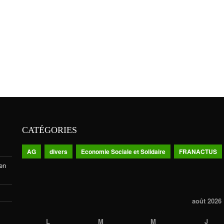
CATÉGORIES
AG
divers
Economie Sociale et Solidaire
FRANACTUS
 en
août 2026
L
M
M
J