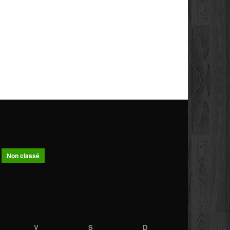
Non classé
V
S
D