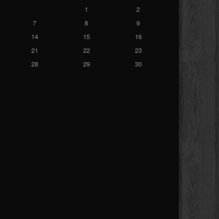
1
2
7
8
9
14
15
16
21
22
23
28
29
30