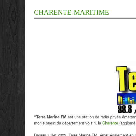
CHARENTE-MARITIME
“Terre Marine FM
est une station de radio privée émetta
moitié ouest du département voisin, la
Charente
(agglomér
Depuis juillet 2022, Terre Marine FM émet également en n