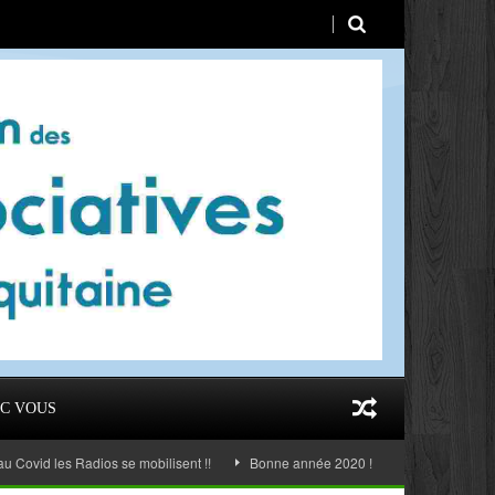
C VOUS
les Radios se mobilisent !!
Bonne année 2020 !
AG 2019 Taussat