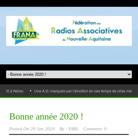
5 à Nérac
Une A.G. marquée par l’émotion en ces temps de crise mais les r
Bonne année 2020 !
Posted On
20 Jan 2020
By :
FARL
Comment: 0