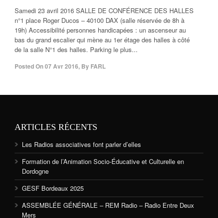
Samedi 23 avril 2016 SALLE DE CONFÉRENCE DES HALLES
n°1 place Roger Ducos – 40100 DAX (salle réservée de 8h à
19h) Accessibilité personnes handicapées : un ascenseur au
bas du grand escalier qui mène au 1er étage des halles à côté
de la salle N°1 des halles. Parking le plus...
Posted On
07 Avr 2016
,
By
FARL
ARTICLES RÉCENTS
Les Radios associatives font parler d’elles
Formation de l’Animation Socio-Éducative et Culturelle en
Dordogne
GESF Bordeaux 2025
ASSEMBLÉE GÉNÉRALE – REM Radio – Radio Entre Deux
Mers