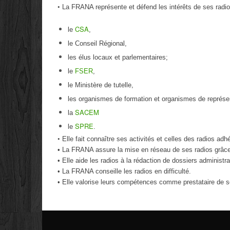
•
La FRANA représente et défend les intérêts de ses radio
CSA
le
,
le Conseil Régional,
les élus locaux et parlementaires;
le
FSER
,
le Ministère de tutelle,
les organismes de formation et organismes de représent
SACEM
la
SPRE
le
.
•
Elle fait connaître ses activités et celles des radios adh
• La FRANA assure la mise en réseau de ses radios grâc
• Elle aide les radios à la rédaction de dossiers administra
• La FRANA conseille les radios en difficulté.
• Elle valorise leurs compétences comme prestataire de s