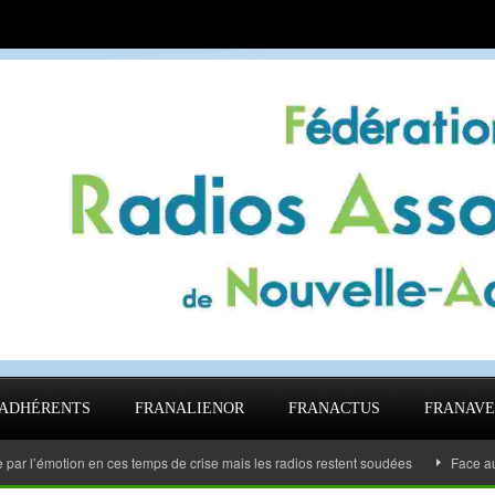
ADHÉRENTS
FRANALIENOR
FRANACTUS
FRANAVE
tion en ces temps de crise mais les radios restent soudées
Face au Covid le