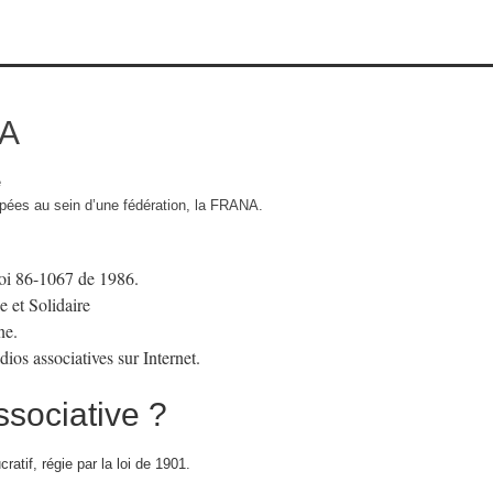
NA
e
upées au sein d’une fédération, la FRANA.
 loi 86-1067 de 1986.
e et Solidaire
ne.
ios associatives sur Internet.
ssociative ?
ratif, régie par la loi de 1901.