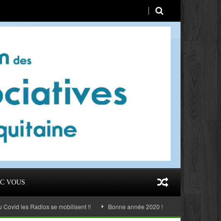
C VOUS
s Radios se mobilisent !!
Bonne année 2020 !
AG 2019 Taussat