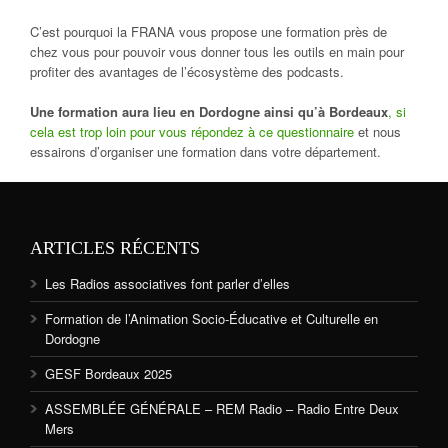
C’est pourquoi la FRANA vous propose une formation près de
chez vous pour pouvoir vous donner tous les outils en main pour
profiter des avantages de l’écosystème des podcasts.
Une formation aura lieu en Dordogne ainsi qu’à Bordeaux
, si
cela est trop loin pour vous répondez à ce questionnaire
et nous
essairons d’organiser une formation dans votre département.
ARTICLES RÉCENTS
Les Radios associatives font parler d’elles
Formation de l’Animation Socio-Éducative et Culturelle en
Dordogne
GESF Bordeaux 2025
ASSEMBLÉE GÉNÉRALE – REM Radio – Radio Entre Deux
Mers