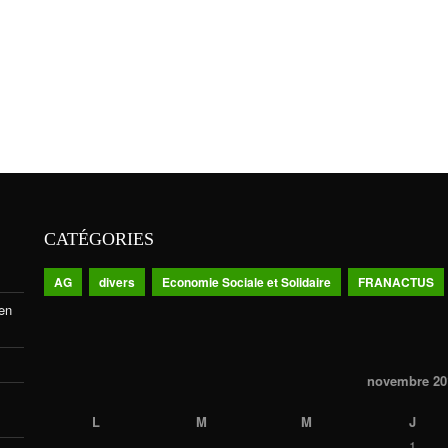
CATÉGORIES
AG
divers
Economie Sociale et Solidaire
FRANACTUS
 en
novembre 20
L
M
M
J
1