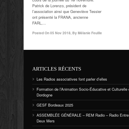
Patrick de Lorenzo, président de
l’association ainsi que Geneviève Tessier
ont présenté la FRANA, ancienne
FARL,...
Posted On
05 Nov 2018
,
By
Mélanie Feuille
ARTICLES RÉCENTS
Les Radios associatives font parler d’elles
Formation de l’Animation Socio-Éducative et Culturelle
Dordogne
GESF Bordeaux 2025
ASSEMBLÉE GÉNÉRALE – REM Radio – Radio Entre
Deux Mers