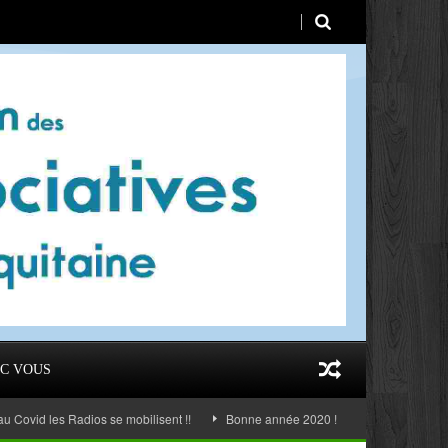
C VOUS
d les Radios se mobilisent !!
Bonne année 2020 !
AG 2019 Taussat