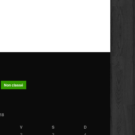
Non classé
18
V
S
D
2
3
4