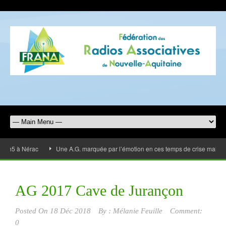
 à Nérac
Une A.G. marquée par l’émotion en ces temps de crise mais les ra
AG 2017 Cave de Jurançon
Posted On
18 Déc 2018
By :
Mélanie Feuille
Comment:
0