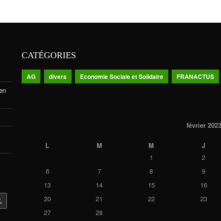
CATÉGORIES
AG
divers
Economie Sociale et Solidaire
FRANACTUS
 en
février 202
L
M
M
J
1
2
6
7
8
9
13
14
15
16
20
21
22
23
27
28