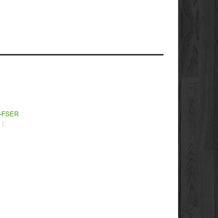
le-FSER
 :