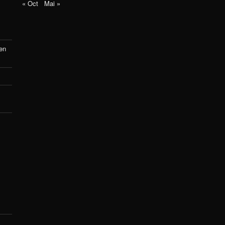
« Oct
Mai »
 en