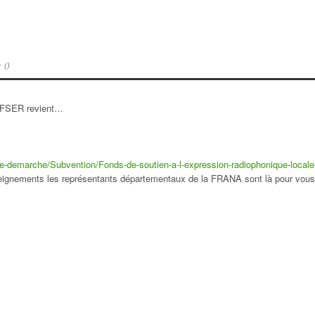
 0
u FSER revient…
-de-demarche/Subvention/Fonds-de-soutien-a-l-expression-radiophonique-loca
eignements les représentants départementaux de la FRANA sont là pour vous