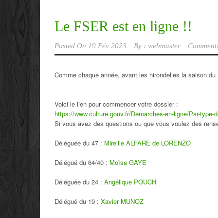
Le FSER est en ligne !!
Posted On
19 Fév 2023
By :
webmaster
Comment:
Comme chaque année, avant les hirondelles la saison d
Voici le lien pour commencer votre dossier :
https://www.culture.gouv.fr/Demarches-en-ligne/Par-type
Si vous avez des questions ou que vous voulez des rens
Déléguée du 47 :
Mireille ALFARE de LORENZO
Délégué du 64/40 :
Moïse GAYE
Déléguée du 24 :
Angélique POUCH
Délégué du 19 :
Xavier MUNOZ