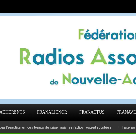
ADHÉRENTS
FRANALIENOR
FRANACTUS
FRANAVE
on en ces temps de crise mais les radios restent soudées
Face au Covid les 