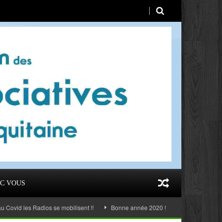
C VOUS
 les Radios se mobilisent !!
Bonne année 2020 !
AG 2019 Taussat