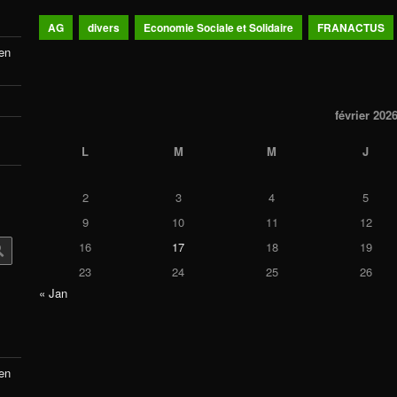
AG
divers
Economie Sociale et Solidaire
FRANACTUS
 en
février 202
L
M
M
J
2
3
4
5
9
10
11
12
16
17
18
19
23
24
25
26
« Jan
 en